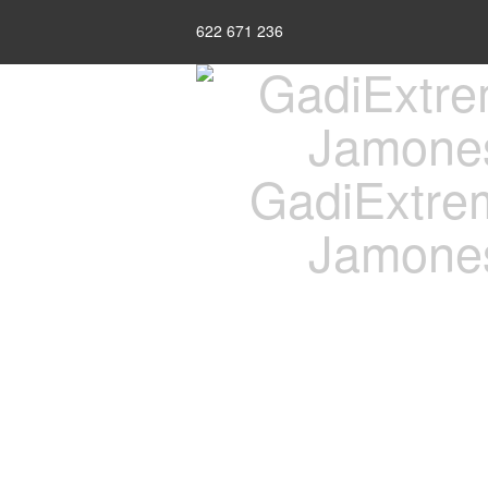
622 671 236
GadiExtrem 
Jamones