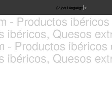
Select Language
▼
- Productos ibéricos d
 ibéricos, Quesos ex