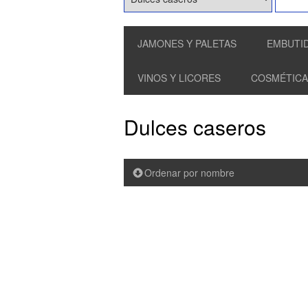
JAMONES Y PALETAS
EMBUTI
VINOS Y LICORES
COSMÉTICA
Dulces caseros
Ordenar por nombre