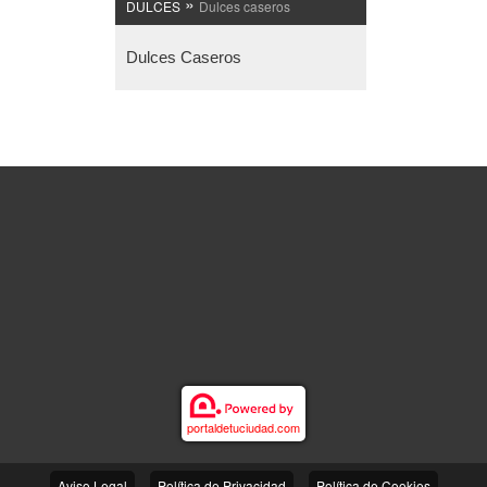
»
DULCES
Dulces caseros
Dulces Caseros
portaldetuciudad.com
-
-
Aviso Legal
Política de Privacidad
Política de Cookies