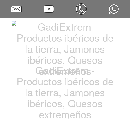
GadiExtrem -
Productos ibéricos de
la tierra, Jamones
ibéricos, Quesos
extremeños