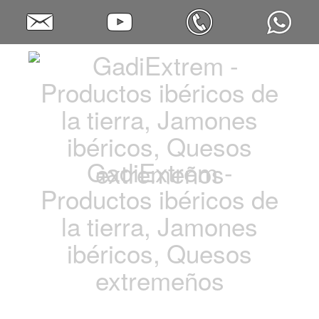
GadiExtrem -
Productos ibéricos de
la tierra, Jamones
ibéricos, Quesos
extremeños